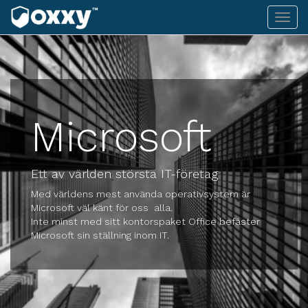
Toggl
navig
Microsoft
Ett av världen största IT-företag
Med världens mest använda operativsystem är
Microsoft väl känt för oss alla.
Inte minst med sitt kontorspaket Office befäster
Microsoft sin ställning inom IT.